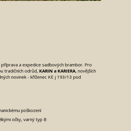
dí příprava a expedice sadbových brambor. Pro
bu tradičních odrůd,
KARIN a KARIERA
, novějších
lných novinek - kříženec KE j 193/13 pod
chanickému poškození
ělkými očky, varný typ B