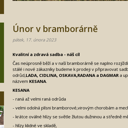
Únor v bramborárně
pátek, 17. února 2023
Kvalitní a zdravá sadba - náš cíl
Čas neúprosně běží a v naší bramborárně se naplno rozjíž
stálé i nové zákazníky budeme k prodeji v připravovat sad
odrůd,
LADA, CIDLINA, OSKAVA,RADANA a DAGMAR
a up
názvem
KESANA
.
KESANA
- raná až velmi raná odrůda
- velmi odolná plísni bramborové,virovým chorobám a me
- krátce oválné hlízy se světle žlutou dužninou a středně m
- hlízy klidné ve skladě,