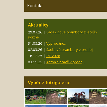
Kontakt
Aktuality
29.07.26 |
Lada - nové brambory z letošní
sklizně
31.05.26 |
Vyprodáno...
02.03.26 |
Sadbové brambory v prodeji
16.12.25 |
PF 2026
03.11.25 |
Antonia právě v prodeji
Výběr z fotogalerie