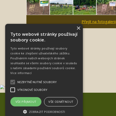
Přejít na fotogalerii
×
Tyto webové stránky používají
soubory cookie.
Tyto webové stránky používají soubory
cookie ke zlepšení uživatelského zážitku.
Používáním našich webových stránek
souhlasíte se všemi soubory cookie v souladu
s našimi zásadami používání souborů cookie.
Více informací
NEZBYTNĚ NUTNÉ SOUBORY
VÝKONOVÉ SOUBORY
Sativa Keřkov, a.s.
VŠE PŘIJMOUT
VŠE ODMÍTNOUT
Keřkov 72, 582 22 Přibyslav
E-mail:
sativa@sativa.cz
ZOBRAZIT PODROBNOSTI
Zásady ochrany osobních údajů