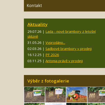
Kontakt
Aktuality
29.07.26 |
Lada - nové brambory z letošní
sklizně
31.05.26 |
Vyprodáno...
02.03.26 |
Sadbové brambory v prodeji
16.12.25 |
PF 2026
03.11.25 |
Antonia právě v prodeji
Výběr z fotogalerie