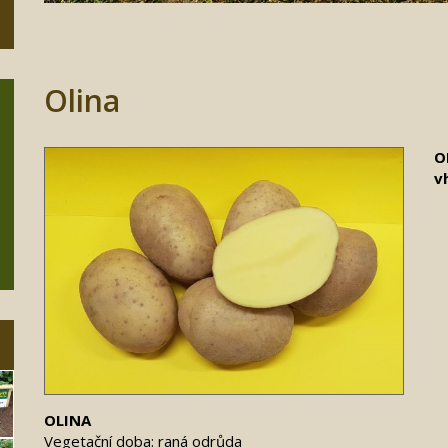
Olina
O
v
OLINA
Vegetační doba: raná odrůda