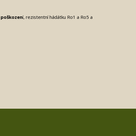
 poškozen
í, rezistentní hádátku Ro1 a Ro5 a